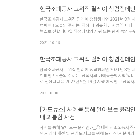
한국조폐공사 고위직 릴레이 청렴캠페
한국조폐공사 고위직 릴레이 청렴캠페인 2021년 8월 
캠페인'! 오늘의 주제는 '직장 내 괴롭힘 금지법'입니다
뉴스로 전합니다😊 직장에서의 지위 또는 관계 등의 우
다른 근로자에게 신체적·정신적 고통을 주거나, 근무 환
2021. 10. 19.
금지 조항은 2019년 7월 근로기준법 개정과 함께 시
확인해보세요~!
한국조폐공사 고위직 릴레이 청렴캠페
한국조폐공사 고위직 릴레이 청렴캠페인 2021년 8월 
캠페인'! 오늘의 주제는 '공직자의 이해충돌방지법'입니
로 전합니다😊 2022년 5월 19일 시행 예정인 「
한 사적 이해추구를 금지함으로써 공직자의 직무수행 중 
2021. 8. 30.
한 직무수행 보장을 통한 국민 신뢰를 제고하고자 제정
확인해보세요!
[카드뉴스] 사례를 통해 알아보는 윤리
내 괴롭힘 사건
사례를 통해 알아보는 윤리인권_① 대학 청소노동자 직
인권 의식 개선 및 관심도 제고를 위해 윤리·인권 분야