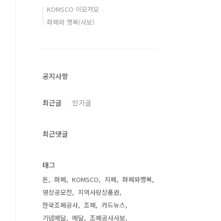
KOMSCO 이모저모
화폐와 행복(사보)
공지사항
최근글
인기글
최근댓글
태그
돈
화폐
KOMSCO
지폐
화폐와행복
영상공모전
지역사랑상품권
한국조폐공사
조폐
카드뉴스
기념메달
메달
조폐공사사보