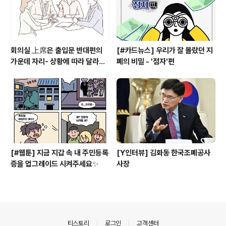
회의실 上席은 출입문 반대편의
[#카드뉴스] 우리가 잘 몰랐던 지
가운데 자리- 상황에 따라 달라지
폐의 비밀 - '점자'편
는 상석과 자리배치
[#웹툰] 지금 지갑 속 내 주민등록
[Y인터뷰] 김화동 한국조폐공사
증을 업그레이드 시켜주세요✨
사장
의안내
티스토리
로그인
고객센터