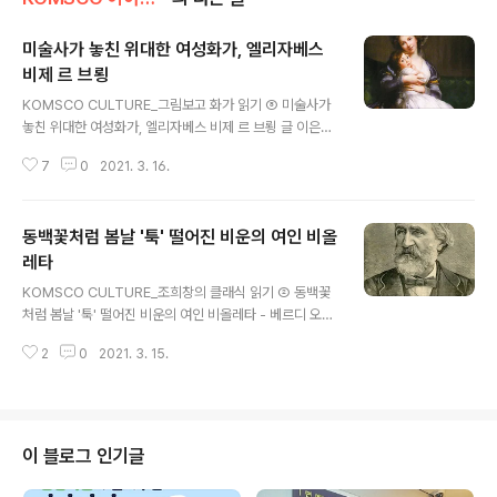
미술사가 놓친 위대한 여성화가, 엘리자베스
비제 르 브룅
글 내용
KOMSCO CULTURE_그림보고 화가 읽기 ⑧ 미술사가
놓친 위대한 여성화가, 엘리자베스 비제 르 브룅 글 이은화
(미술평론가) “왜 위대한 여성미술가는 없었을까?” 서양미
7
0
2021. 3. 16.
술사 책을 한 번쯤 읽어본 사람이라면 가질만한 질문이다.
미술사의 바이블로 불리는 곰브리치의 『서양미술사』는 7
00쪽에 육박하지만 여성 미술가는 딱 한 명만 등장한다.
동백꽃처럼 봄날 '툭' 떨어진 비운의 여인 비올
그것도 1994년에 추가된 것이고, 1950년 출간된 초판에
는 단 한 명도 없었다. 렘브란트나 루벤스처럼 생전에 부와
레타
글 내용
명성을 누린 위대한 여성미술가는 정말 없었을까? 엘리자
KOMSCO CULTURE_조희창의 클래식 읽기 ② 동백꽃
베스 비제 르 브룅(Elisabeth Louise Vigee-Le Brun)
처럼 봄날 '툭' 떨어진 비운의 여인 비올레타 - 베르디 오페
이라면 “여기 있어요. 제가 딱 그랬어요”라고 답할 것 같다.
라 글 조희창(음악평론가) “선운사에 가신 적이 있나요? 바
18세기말 프랑스의 궁정화가였던 르 브룅은 유럽 여러 도
2
0
2021. 3. 15.
람 불어 설운 날에 말이에요. 동백꽃을 보신 적이 있나요?
시에서..
눈물처럼 후드득 떨어지는 그 꽃, 말이에요….” 송창식의 노
래 는 이렇게 시작한다. 봄은 동백꽃과 함께 온다. 하지만
벚꽃이나 개나리처럼 봄을 함께 하지 못하고 봄바람이 불
어오면 동백은 이별을 준비한다. 동백은 봄의 옷자락을 잡
이 블로그 인기글
고 흐느끼지 조차 않는다. 그저 ‘툭’하고 떨어질 뿐이다. 봄
의 전령사라기보다는 봄의 순교자 같다. 서양에서도 동백