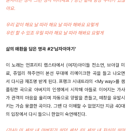
혼자라는 생각 그런 생각 버리세요 / 당신 곁에 항상 우리가 있잖
아요.
우리 같이 해요 날 따라 해요 날 따라 해봐요 요렇게
우린 할 수 있죠 우릴 따라 해요 날 따라 해봐요 요렇게
삶의 애환을 담은 명곡 #2‘남자이야기’
이 노래는 언프리티 랩스타에서 (여자)아이들 전소연, 브아걸 미
료, 쥬얼리 하주연이 본선 무대에 리메이크한 곡을 들고 나오면
서 다시금 재조명 받게 된다. 프랭크 시내트라의 <My way>를 샘
플링한 곡으로 아버지의 인생에서 시작해 아들로 이어지는 가사
가 관객의 마음을 울리며 자동으로 양팔을 흔들고, 떼창을 유발시
키는 가슴 뭉클한 곡이다. 그땐 다 이해할 수 없었지만 지금 40대
의 입장에서 다시 들으니 한없이 숙연해진다.
(가사) 이 세상 내 아버지가 살던 세상 /이 세상 내 자식이 살아