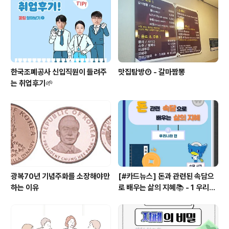
은 불타는 사랑의 상징이다. 프랑스의 명품 샤넬의 상징도
‘까멜리아’(camelia), 동백꽃이다. 그리고 베르디의 걸작
오페라 의 원..
한국조폐공사 신입직원이 들려주
맛집탐방⑦ - 갈마짬뽕
는 취업후기🌱
광복70년 기념주화를 소장해야만
[#카드뉴스] 돈과 관련된 속담으
하는 이유
로 배우는 삶의 지혜📚 - 1 우리나
라 편