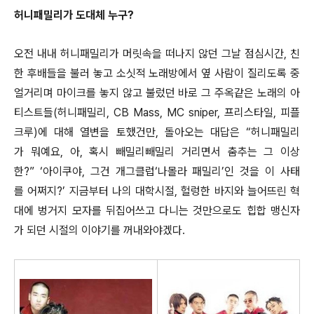
허니패밀리가 도대체 누구?
오전 내내 허니패밀리가 머릿속을 떠나지 않던 그날 점심시간, 친
한 후배들을 불러 놓고 소싯적 노래방에서 옆 사람이 질리도록 중
얼거리며 마이크를 놓지 않고 불렀던 바로 그 주옥같은 노래의 아
티스트들(허니패밀리, CB Mass, MC sniper, 프리스타일, 피플
크루)에 대해 열변을 토했건만, 돌아오는 대답은 “허니패밀리
가 뭐예요, 아, 혹시 빼밀리빼밀리 거리면서 춤추는 그 이상
한?” ‘아이쿠야, 그건 개그클럽‘나몰라 패밀리’인 것을 이 사태
를 어쩌지?’ 지금부터 나의 대학시절, 헐렁한 바지와 늘어뜨린 혁
대에 벙거지 모자를 뒤집어쓰고 다니는 것만으로도 힙합 맹신자
가 되던 시절의 이야기를 꺼내와야겠다.