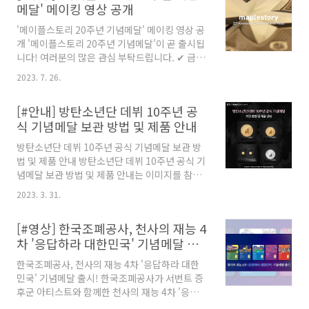
메달' 메이킹 영상 공개
'메이플스토리 20주년 기념메달' 메이킹 영상 공
개 '메이플스토리 20주년 기념메달'이 곧 출시됩
니다! 여러분의 많은 관심 부탁드립니다. ✔ 금·
은메달 2종 한정수량 출시! ✔ 판매일정 :
2023. 7. 26.
2023.8.1.(화) ~ 8.14.(월) 🔗 한국조폐공사 쇼핑
몰 ➡ www.koreamint.com
[#안내] 방탄소년단 데뷔 10주년 공
식 기념메달 보관 방법 및 제품 안내
방탄소년단 데뷔 10주년 공식 기념메달 보관 방
법 및 제품 안내 방탄소년단 데뷔 10주년 공식 기
념메달 보관 방법 및 제품 안내는 이미지를 참조
하세요. 방탄소년단 데뷔 10주년 공식 기념메달
2023. 3. 31.
보관 방법 및 제품 안내 고온다습한 환경에서의
보관을 피해주세요! 기념메달은 금속 제품으로
[#영상] 한국조폐공사, 천사의 재능 4
높은 온도와 수분에 의해 변색될 수 있습니다. 캡
차 '응답하라 대한민국' 기념메달 출
슐 또는 코팅을 개봉하지 마세요! 공기에 노출되
시!
면 변색될 수 있고, 손으로 만지게 되면 유분이나
한국조폐공사, 천사의 재능 4차 '응답하라 대한
땀이 묻어 표면이 손상될 수있습니다. 불가피하
민국' 기념메달 출시! 한국조폐공사가 서번트 증
게 캡슐과 코팅을 개봉했을 경우에는 반드시 부
후군 아티스트와 함께한 천사의 재능 4차 '응답하
드러운 면장갑을 착용해주세요! 제품에 지문이
라 대한민국' 기념메달 5종을 선보입니다. 1970