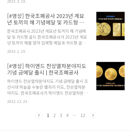
남아있거나 변색 및 스크래치가 있는 경우 제품
2023. 3. 23.
년대부터 2010년대까지 대한민국을 이끈 산업
의 가치가 하락합니다. 앞면에 특별한 디자인 10
을 조명하는 프로젝트 '응답하라 대한민국'! 과거
개를 동봉된 루페(확대경)를 통해 찾아보세요! 상
[#영상] 한국조폐공사 2023년 계묘
의 주역 어르신들께는 존경을, 미래의 주역 MZ세
세 설명은..
년 토끼의 해 기념메달 및 카드형 골
대에게는 자긍심을 전합니다. 천사의 재능 4차
드
'응답하라 대한민국' 기념메달은 한국조폐공사
한국조폐공사 2023년 계묘년 토끼의 해 기념메
쇼핑몰(www.koreamint.com)에서 만나보실
달 및 카드형 골드 한국조폐공사가 2023년 계묘
수 있습니다.
년 토끼의 해를 맞아 입체형 메달과 카드형 골드
를 선보입니다. 최고의 기술과 장인의 손길로 빚
2023. 1. 19.
어낸 귀금속 예술작품! 2023년 토끼의 해 시작을
한국조폐공사와 함께하세요. 🔗한국조폐공사 쇼
[#영상] 하이엔드 천상열차분야지도
핑몰 ▶ www.koreamint.com
기념 금메달 출시 | 한국조폐공사
하이엔드 천상열차분야지도 기념 금메달 출시 조
선시대 하늘을 수놓은 별자리 지도, 천상열차분
야지도. 한국조폐공사가 하이엔드 천상열차분야
지도 기념 금메달을 선보입니다. ✔ 한국의 궁중·
2022. 12. 23.
왕실문화를 담은 프리미엄 컬렉션 로열시리즈 3
차 ✔ 한국조폐공사 국외소재 문화재 후원사업 ✔
1
2
3
4
···
12
골든듀와의 콜라보레이션, 손광수 주얼리 세공
대한민국 명장과의 협업 📌 선착순 예약접수
2022.11.14.(월) 11:00 ~ 12.30.(금) 17:00 ▶