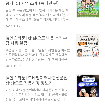
공사 ICT사업 소개 (농어민 편)
카오톡 챗봇을 이용하여 누구나 간단한 검색으로
판매, 환전 지점을 비롯한 사용 가맹점까지 알 수
일상 속 모든 것들이 디지털화 되어가는 세상 속
있는 공공데이터 제공까지 이처럼 다양한 계층의
에서 많은 어려움을 겪는 '디지털 취약계층'을 위
국민들이 조금 더 편리하게 서비스를 이용할 수
해 준비한 인스타툰! 오늘은 디지털 취약계층 중
있도록 끊임없이 노력하는 한국조폐공사! 지금부
'농어민'을 대상으로 한 농어민 공익수당 수령 및
터 함께 알아볼까요?
2024. 1. 19.
이용 안내를 준비했습니다. 행정안전부의 공공
마이 데이터를 통한 원클릭 신청에서 지역상품권
[#인스타툰] chak으로 받은 복지수
chak을 이용한 농어민 공익수당 수령 및 사용까
당 사용 꿀팁
지~ 지금부터 함께 알아볼까요?😊
주인공 가온이는 오늘도 열심히 취업을 준비하는
취준생입니다.🤓 얼마 전 안타깝게도 면접에서
탈락하였고, 청년면접수당을 통해 그 아쉬움을
달래고자 하는데요. 오늘은 가온이가 chak으로
2023. 11. 15.
받은 복지수당을 어떻게 사용하는지 만나볼까
요? 매주 수요일 한국조폐공사 SNS에서 새로운
[#인스타툰] 모바일지역사랑상품권
에피소드를 만나보실 수 있습니다!
chak으로 전통시장 장보기
며칠 뒤에 있을 할아버지의 제사 준비를 위해 어
머니는 전통시장에 가려고 합니다. 현금 인출할
필요 없이 모바일 지역사랑상품권 chak을 이용
해 전통시장 가맹점이용은 물론, 택시비 지급도