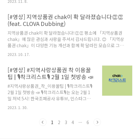
2023. 11. 8.
가능했다고 하는데요?😉 chak으로 지역사랑상
품권을 편리하게 구매한 어머니의 이야기를 한번
[#영상] 지역상품권 chak이 확 달라졌습니다👏👏
들어보실까요? 매주 수요일 한국조폐공사 SNS
(feat. CLOVA Dubbing)
에서 새로운 에피소드를 만나보실 수 있습니다!
지역상품권 chak이 확 달라졌습니다!👏👏 평소에 「지역상품권
chak」에 많은 관심과 사랑을 주셔서 감사드립니다. 😊 「지역상
품권 chak」이 다양한 기능 개선과 함께 확 달라진 모습으로 그동
안 사용하시면서 불편하셨던 점들이 편안함이 되도록 확 바뀌었습
2023. 10. 17.
니다. 한국조폐공사와 함께 새로워진 지역상품권 chak2.0을 확인
해주세요!🤗 본 영상에는 클로바더빙(CLOVA Dubbing)의 AI 보
[#영상] #지역사랑상품권 착 이용꿀
이스가 사용되었습니다. 바로 가기 URL:
팁 | 🎙착크리스트🎙 2월 1일 첫방송 📣
https://clovadubbing.naver.com
#지역사랑상품권_착_이용꿀팁 | 🎙착크리스트🎙
2월 1일 첫방송 📣 🎙착크리스트🎙는 오는 2월 1
일 저녁 5시! 한국조폐공사 유튜브, 인스타그램,
페이스북을 통해 첫 방송됩니다😎 여러분의 많은
2023. 1. 30.
관심 부탁드립니다!
1
2
3
4
···
6