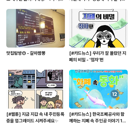
라 편
는 상석과 자리배치
맛집탐방⑦ - 갈마짬뽕
[#카드뉴스] 우리가 잘 몰랐던 지
폐의 비밀 - '점자'편
[#웹툰] 지금 지갑 속 내 주민등록
[#카드뉴스] 한국조폐공사와 함
증을 업그레이드 시켜주세요✨
께하는 지폐 속 주인공 이야기 12
편 - 화폐 속 동화📚