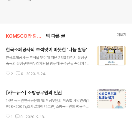
더보기
KOMSCO와 함께/사회공헌
의 다른 글
한국조폐공사의 추석맞이 따뜻한 '나눔 활동'
글 내용
한국조폐공사는 추석을 맞이해 지난 23일 대전시 유성구
죽동의 유성구행복누리재단을 방문해 농수산물 꾸러미 10
0세트를 전달했습니다! ^0^ 유성구행복누리재단은 복지
2
0
2020. 9. 24.
정책 대상에서 소외된 구민들에 대한 생계, 의료, 긴급지원
을 위해 유성구가 출연해 설립한 복지재단인데요~ 조폐공
사는 지역 소외계층이 따뜻한 한가위를 보낼 수 있도록 본
[카드뉴스] 소방공무원의 인권
사가 있는 대전을 비롯해 사업장이 있는 경북 경산과 충남
글 내용
부여에 위치한 사회복지시설에 총 2,500여만원 상당의 온
14년 공무원연금공단의 「퇴직공무원의 직종별 사망연령(1
누리상품권과 지역 농수산물 등을 기부할 예정입니다! 조
998~2007)」조사결과에 따르면, 소방공무원의 평균수명
폐공사는 2009년 이후 매년 명절때마다 이웃사랑 운동을
은 58.8세로 공무원 중 가장 낮은 수치를 보였습니다. 특
펼쳐오고 있답니다!
1
0
2020. 9. 18.
히, 외상후 스트레스 장애로 인한 소방공무원의 자살 비율
을 낮추고, 건강한 삶을 살 수 있도록 소방공무원들의 처우
개선이 시급합니다. 인권 지킴 캠페인은 한국조폐공사, 대