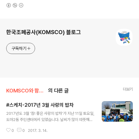
(새창열림)
로그 정보
한국조폐공사(KOMSCO) 블로그
구독하기
더보기
KOMSCO와 함께/사회공헌
의 다른 글
#스케치-2017년 3월 사랑의 밥차
글 내용
2017년도 3월 '참! 좋은 사랑의 밥차'가 지난 11일 토요일,
도마2동 주민센터에서 있었습니다. 날씨가 많이 따뜻해져
서 기분 좋게 밥차를 시작할 수 있었는데요. 올해부터는 도
0
0
2017. 3. 14.
마2동 주민센터 주차장에서 밥차가 진행됩니다. 2017년
첫 사랑의 밥차인만큼 50여명이 넘는 봉사자들의 참여가