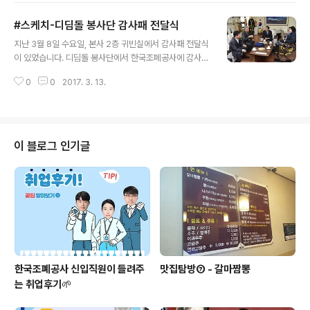
있었는데요. 어르신들께 맛있는 음식을 대접해드릴 수 있
#스케치-디딤돌 봉사단 감사패 전달식
어서 감사했습니다^^ 밥차 때마다 정기적으로 참여하는 가
글 내용
족봉사단, 기술해외이사 산하 나눔 113 봉사자, 직원 소개
지난 3월 8일 수요일, 본사 2층 귀빈실에서 감사패 전달식
로 함께 참여하는 이웃, 아이 봉사자들이 하나로 어루어져
이 있었습니다. 디딤돌 봉사단에서 한국조폐공사에 감사패
서 즐겁고 의미있는 점심을 보냈습니다. 앞으로도 밥차 활
를 전달했는데요. 비영리 민간 자원봉사 단체인 디딤돌 봉
동에 많은 참여와 관심 부탁드리겠습니다. 그럼 아이들과
0
0
2017. 3. 13.
사단과는 두 번의 인연이 있었습니다. 작년 5월, 임직원 사
함께하는 즐거운 밥차 스케치 사진 보시죠^^
랑의 바자용품 기부 릴레이 수익금으로 중증 재가 장애인
테마 여행 시 승하차 편의를 위한 버스 탈부착 휠체어 경사
로를 기증했고, 10월에는 기부금을 통해 버스 내부용 접이
식 휠체어 1대를 전달한 것이 인연이 됐습니다. 그동안 홈
이 블로그 인기글
페이지 등을 통해 장애인 테마 여행, 문화체험 등을 도모하
는데 조폐공사의 선물이 너무 고맙다는 디딤돌 봉사단원
및 이용회원들의 인사가 있었는데요. 이날 이대희 단장을
비롯한 디딤돌 봉사단원과 이용회원들은 "평생 잊지 못할
커다란 희망을 주신 한국조폐공사 임직..
한국조폐공사 신입직원이 들려주
맛집탐방⑦ - 갈마짬뽕
는 취업후기🌱