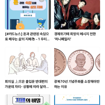
[#카드뉴스] 돈과 관련된 속담으
경제위기때 희망의 메시지 전한
로 배우는 삶의 지혜📚 - 1 우리나
‘허니패밀리’
라 편
회의실 上席은 출입문 반대편의
광복70년 기념주화를 소장해야만
가운데 자리- 상황에 따라 달라지
하는 이유
는 상석과 자리배치