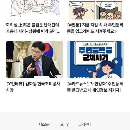
회의실 上席은 출입문 반대편의
[#웹툰] 지금 지갑 속 내 주민등록
가운데 자리- 상황에 따라 달라지
증을 업그레이드 시켜주세요✨
는 상석과 자리배치
[Y인터뷰] 김화동 한국조폐공사
[#카드뉴스] '보안강화' 주민등록
사장
증 발급받고 내 개인정보 지키자!
의안내
티스토리
로그인
고객센터