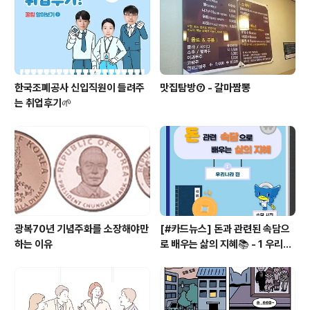
한국조폐공사 신입직원이 들려주
맛집탐방⑦ - 갈마짬뽕
는 취업후기🌱
광복70년 기념주화를 소장해야만
[#카드뉴스] 돈과 관련된 속담으
하는 이유
로 배우는 삶의 지혜📚 - 1 우리나
라 편