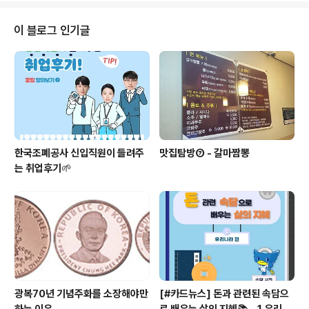
달을 하고 있는 중촌 복지관의 부담을 덜어주기 위해 기금
을 전달했답니다. 중촌사회복지관은 소외계층을 위한 다양
이 블로그 인기글
한 복지서비스를 제공하고 있으며, 조폐공사는 2009년 중
촌복지관과 인연을 맺은 이후 꾸준한 지원 활동을 이어오
고 있습니다.
한국조폐공사 신입직원이 들려주
맛집탐방⑦ - 갈마짬뽕
는 취업후기🌱
광복70년 기념주화를 소장해야만
[#카드뉴스] 돈과 관련된 속담으
하는 이유
로 배우는 삶의 지혜📚 - 1 우리나