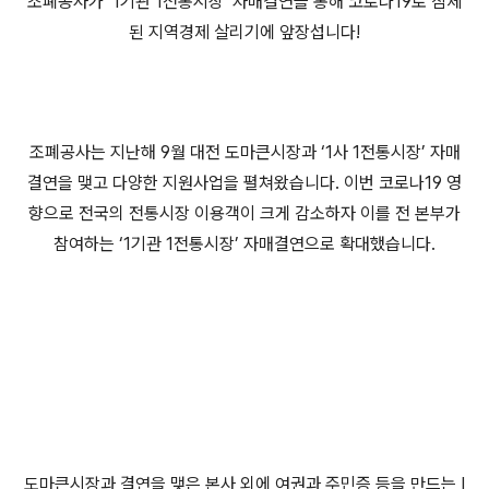
조폐공사가
‘1
기관
1
전통시장
’
자매결연을 통해 코로나
19
로 침체
된 지역경제 살리기에 앞장섭니다
!
조폐공사는 지난해
9
월 대전 도마큰시장과
‘1
사
1
전통시장
’
자매
결연을 맺고 다양한 지원사업을 펼쳐왔습니다
.
이번 코로나
19
영
향으로 전국의 전통시장 이용객이 크게 감소하자 이를 전 본부가
참여하는
‘1
기관
1
전통시장
’
자매결연으로 확대했습니다
.
도마큰시장과 결연을 맺은 본사 외에 여권과 주민증 등을 만드는
I