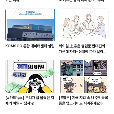
라 편
KOMSCO 통합 데이터센터 설립
회의실 上席은 출입문 반대편의
가운데 자리- 상황에 따라 달라지
는 상석과 자리배치
[#카드뉴스] 우리가 잘 몰랐던 지
[#웹툰] 지금 지갑 속 내 주민등록
폐의 비밀 - '점자'편
증을 업그레이드 시켜주세요✨