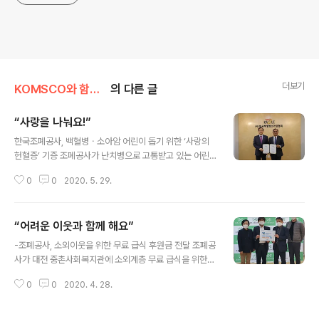
더보기
KOMSCO와 함께/사회공헌
의 다른 글
“사랑을 나눠요!”
글 내용
한국조폐공사, 백혈병ㆍ소아암 어린이 돕기 위한 ‘사랑의
헌혈증’ 기증 조폐공사가 난치병으로 고통받고 있는 어린
이들을 돕기 위해 28일 한국백혈병소아암협회에 ‘사랑의
0
0
2020. 5. 29.
헌혈증’ 215장과 후원금 500만원을 기증했습니다! 조폐
공사는 지난 2016년에도 임직원들의 헌혈증 202장을 백
혈병소아암협회에 전달하였으며, 2013년엔 대한적십자사
“어려운 이웃과 함께 해요”
와 업무협약을 맺어 매년 정기적으로 헌혈을 실시하고 있
글 내용
습니다. 지난 2월에 코로나19 확산으로 인한 혈액 수급난
-조폐공사, 소외이웃을 위한 무료 급식 후원금 전달 조폐공
극복을 돕기 위해 많은 임직원들이 헌혈에 참여한 것을 기
사가 대전 중촌사회복지관에 소외계층 무료 급식을 위한
억하고 계신가요? ^0^ 이렇듯 조폐공사는 뜻깊은 생명 나
기부금 100만원을 전달했습니다! 중촌사회복지관은 최근
눔을 지속적으로 실천하고 있답니다! 앞으로도 지켜봐주세
0
0
2020. 4. 28.
코로나19 바이러스 확산 위험을 방지하기 위해 무료급식
요~!
소 운영을 중단하고 인근 소외계층 가구에 도시락을 제공
하고 있는데요. 조폐공사는 매일 200세대에게 도시락 배