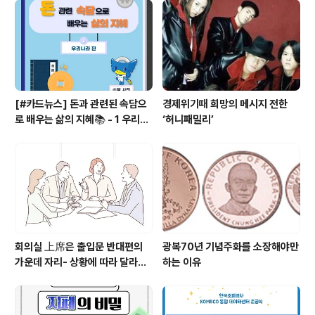
[#카드뉴스] 돈과 관련된 속담으
경제위기때 희망의 메시지 전한
로 배우는 삶의 지혜📚 - 1 우리나
‘허니패밀리’
라 편
회의실 上席은 출입문 반대편의
광복70년 기념주화를 소장해야만
가운데 자리- 상황에 따라 달라지
하는 이유
는 상석과 자리배치