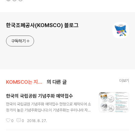
로그 정보
한국조폐공사(KOMSCO) 블로그
구독하기
더보기
KOMSCO는 지금/KOMSCO 사업&기술
의 다른 글
한국의 국립공원 기념주화 예약접수
글 내용
한국의 국립공원 기념주화 예약접수 한정으로 제작되어 소
장가치 높은 기념주화입니다.이 기념주화는 우리나라 자연
환경의 아름다움과 생태보전의 미래가치를 알리기 위한 시
0
0
2018. 8. 27.
리즈 기념주화로서 약 7년 동안 우리나라의 22개 국립공
원을 주제로 발행이 되고 올해는 '덕유산', '무등산', '한려해
상' 기념주화가 발행 됩니다.★ 기간 : 2018.8.27.(월) ~