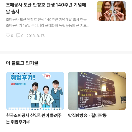
조폐공사 도산 안창호 탄생 140주년 기념메
9.11.(화) ★ 예약방법 - 오프라인 : 농협은행, 우리은행 창
구 - 온라인 : 농협은행, 우리은행 홈페이지 ☞ 예약접수 바
달 출시
글 내용
로가기 : https://banking.nonghyup.com/servlet/IP
조폐공사 도산 안창호 탄생 140주년 기념메달 출시 한국
NL5112R.view https://spot.wooribank.com/pot/
조폐공사가 16일 우리나라 근대화와 독립운동의 큰 지도
Dream?withyou=CQFNS0051
자인 도산 안창호 탄생 140주년을 기리는 ‘도산 안창호 탄
0
0
2018. 8. 17.
생 140주년 기념메달’을 선보였습니다. 기념메달은 금(순
도 99.9%, 31.1g), 은(순도 99.9%, 31.1g) 2종으로 금 3
00개, 은 1,000개 한정수량으로 발행됩니다. 많은 관심부
탁드려요 :)
이 블로그 인기글
한국조폐공사 신입직원이 들려주
맛집탐방⑦ - 갈마짬뽕
는 취업후기🌱